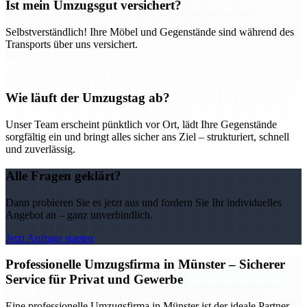
Ist mein Umzugsgut versichert?
Selbstverständlich! Ihre Möbel und Gegenstände sind während des
Transports über uns versichert.
Wie läuft der Umzugstag ab?
Unser Team erscheint pünktlich vor Ort, lädt Ihre Gegenstände
sorgfältig ein und bringt alles sicher ans Ziel – strukturiert, schnell
und zuverlässig.
Alle Fragen geklärt?
Dann probieren Sie es jetzt aus und fordern Sie Ihr individuelles
Angebot an – ganz unverbindlich.
Jetzt Anfrage starten
Professionelle Umzugsfirma in Münster – Sicherer
Service für Privat und Gewerbe
Eine professionelle Umzugsfirma in Münster ist der ideale Partner