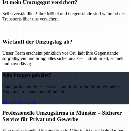
Ist mein Umzugsgut versichert?
Selbstverständlich! Ihre Möbel und Gegenstände sind während des
Transports über uns versichert.
Wie läuft der Umzugstag ab?
Unser Team erscheint pünktlich vor Ort, lädt Ihre Gegenstände
sorgfältig ein und bringt alles sicher ans Ziel – strukturiert, schnell
und zuverlässig.
Alle Fragen geklärt?
Dann probieren Sie es jetzt aus und fordern Sie Ihr individuelles
Angebot an – ganz unverbindlich.
Jetzt Anfrage starten
Professionelle Umzugsfirma in Münster – Sicherer
Service für Privat und Gewerbe
Eine professionelle Umzugsfirma in Münster ist der ideale Partner