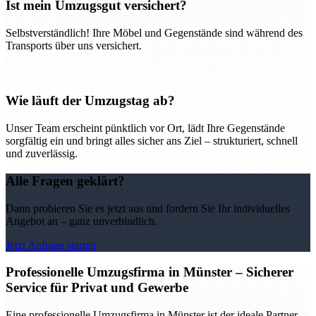
Ist mein Umzugsgut versichert?
Selbstverständlich! Ihre Möbel und Gegenstände sind während des
Transports über uns versichert.
Wie läuft der Umzugstag ab?
Unser Team erscheint pünktlich vor Ort, lädt Ihre Gegenstände
sorgfältig ein und bringt alles sicher ans Ziel – strukturiert, schnell
und zuverlässig.
Alle Fragen geklärt?
Dann probieren Sie es jetzt aus und fordern Sie Ihr individuelles
Angebot an – ganz unverbindlich.
Jetzt Anfrage starten
Professionelle Umzugsfirma in Münster – Sicherer
Service für Privat und Gewerbe
Eine professionelle Umzugsfirma in Münster ist der ideale Partner