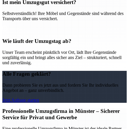
Ist mein Umzugsgut versichert?
Selbstverständlich! Ihre Möbel und Gegenstände sind während des
Transports über uns versichert.
Wie läuft der Umzugstag ab?
Unser Team erscheint pünktlich vor Ort, lädt Ihre Gegenstände
sorgfältig ein und bringt alles sicher ans Ziel – strukturiert, schnell
und zuverlässig.
Alle Fragen geklärt?
Dann probieren Sie es jetzt aus und fordern Sie Ihr individuelles
Angebot an – ganz unverbindlich.
Jetzt Anfrage starten
Professionelle Umzugsfirma in Münster – Sicherer
Service für Privat und Gewerbe
Eine professionelle Umzugsfirma in Münster ist der ideale Partner