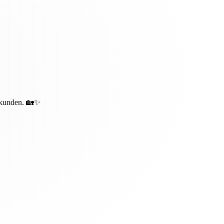
bekunden. 🏡✨