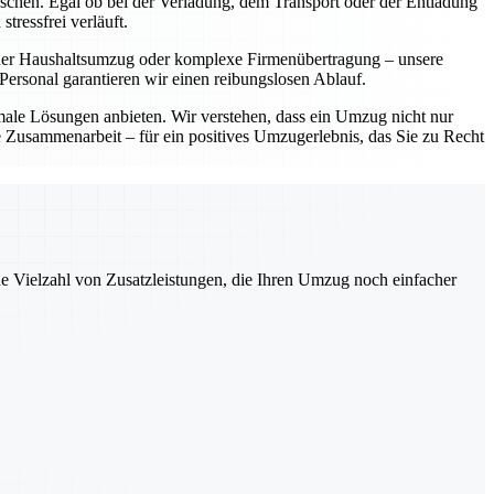
ünschen. Egal ob bei der Verladung, dem Transport oder der Entladung
tressfrei verläuft.
einer Haushaltsumzug oder komplexe Firmenübertragung – unsere
ersonal garantieren wir einen reibungslosen Ablauf.
imale Lösungen anbieten. Wir verstehen, dass ein Umzug nicht nur
le Zusammenarbeit – für ein positives Umzugerlebnis, das Sie zu Recht
ne Vielzahl von Zusatzleistungen, die Ihren Umzug noch einfacher