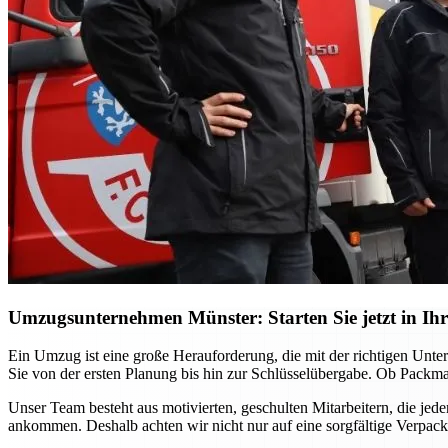
Umzugsunternehmen Münster: Starten Sie jetzt in Ihr
Ein Umzug ist eine große Herauforderung, die mit der richtigen Unt
Sie von der ersten Planung bis hin zur Schlüsselübergabe. Ob Packma
Unser Team besteht aus motivierten, geschulten Mitarbeitern, die jed
ankommen. Deshalb achten wir nicht nur auf eine sorgfältige Verpac