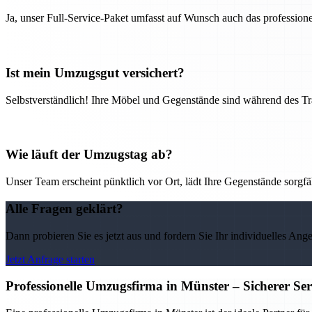
Ja, unser Full-Service-Paket umfasst auf Wunsch auch das professio
Ist mein Umzugsgut versichert?
Selbstverständlich! Ihre Möbel und Gegenstände sind während des Tra
Wie läuft der Umzugstag ab?
Unser Team erscheint pünktlich vor Ort, lädt Ihre Gegenstände sorgfälti
Alle Fragen geklärt?
Dann probieren Sie es jetzt aus und fordern Sie Ihr individuelles Ang
Jetzt Anfrage starten
Professionelle Umzugsfirma in Münster – Sicherer Se