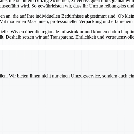
r alle, die bei ihrem Umzug Sicherheit, Zuverlässigkeit und Qualität w
ausgeführt wird. So gewährleisten wir, dass Ihr Umzug reibungslos und s
n an, die auf Ihre individuellen Bedürfnisse abgestimmt sind. Ob kl
 Mit modernen Maschinen, professioneller Verpackung und erfahrenem P
tiefes Wissen über die regionale Infrastruktur und können dadurch opt
llt. Deshalb setzen wir auf Transparenz, Ehrlichkeit und vertrauensvol
ilen. Wir bieten Ihnen nicht nur einen Umzugsservice, sondern auch ei