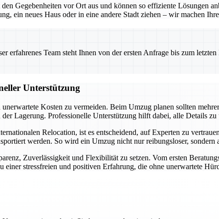
en Gegebenheiten vor Ort aus und können so effiziente Lösungen anbie
g, ein neues Haus oder in eine andere Stadt ziehen – wir machen Ihre
 erfahrenes Team steht Ihnen von der ersten Anfrage bis zum letzten Ka
neller Unterstützung
und unerwartete Kosten zu vermeiden. Beim Umzug planen sollten mehre
r Lagerung. Professionelle Unterstützung hilft dabei, alle Details zu
ationalen Relocation, ist es entscheidend, auf Experten zu vertrauen. 
nsportiert werden. So wird ein Umzug nicht nur reibungsloser, sondern
arenz, Zuverlässigkeit und Flexibilität zu setzen. Vom ersten Beratung
 einer stressfreien und positiven Erfahrung, die ohne unerwartete Hürd