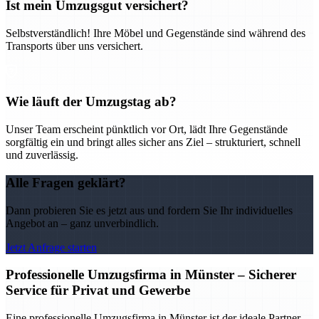
Ist mein Umzugsgut versichert?
Selbstverständlich! Ihre Möbel und Gegenstände sind während des
Transports über uns versichert.
Wie läuft der Umzugstag ab?
Unser Team erscheint pünktlich vor Ort, lädt Ihre Gegenstände
sorgfältig ein und bringt alles sicher ans Ziel – strukturiert, schnell
und zuverlässig.
Alle Fragen geklärt?
Dann probieren Sie es jetzt aus und fordern Sie Ihr individuelles
Angebot an – ganz unverbindlich.
Jetzt Anfrage starten
Professionelle Umzugsfirma in Münster – Sicherer
Service für Privat und Gewerbe
Eine professionelle Umzugsfirma in Münster ist der ideale Partner