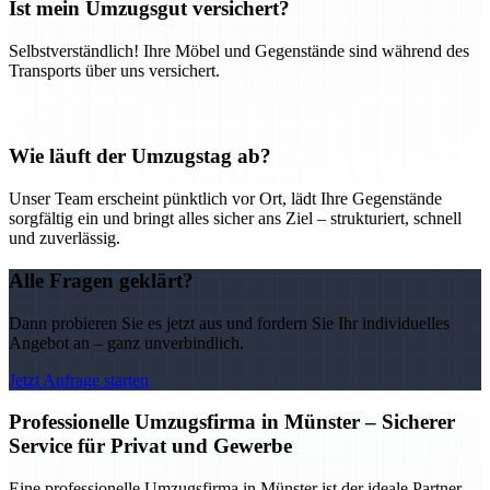
Ist mein Umzugsgut versichert?
Selbstverständlich! Ihre Möbel und Gegenstände sind während des
Transports über uns versichert.
Wie läuft der Umzugstag ab?
Unser Team erscheint pünktlich vor Ort, lädt Ihre Gegenstände
sorgfältig ein und bringt alles sicher ans Ziel – strukturiert, schnell
und zuverlässig.
Alle Fragen geklärt?
Dann probieren Sie es jetzt aus und fordern Sie Ihr individuelles
Angebot an – ganz unverbindlich.
Jetzt Anfrage starten
Professionelle Umzugsfirma in Münster – Sicherer
Service für Privat und Gewerbe
Eine professionelle Umzugsfirma in Münster ist der ideale Partner