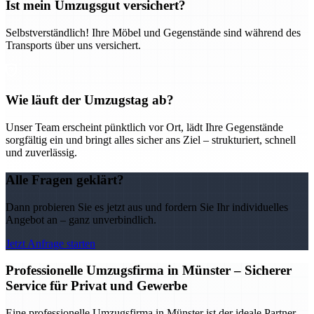
Ist mein Umzugsgut versichert?
Selbstverständlich! Ihre Möbel und Gegenstände sind während des
Transports über uns versichert.
Wie läuft der Umzugstag ab?
Unser Team erscheint pünktlich vor Ort, lädt Ihre Gegenstände
sorgfältig ein und bringt alles sicher ans Ziel – strukturiert, schnell
und zuverlässig.
Alle Fragen geklärt?
Dann probieren Sie es jetzt aus und fordern Sie Ihr individuelles
Angebot an – ganz unverbindlich.
Jetzt Anfrage starten
Professionelle Umzugsfirma in Münster – Sicherer
Service für Privat und Gewerbe
Eine professionelle Umzugsfirma in Münster ist der ideale Partner