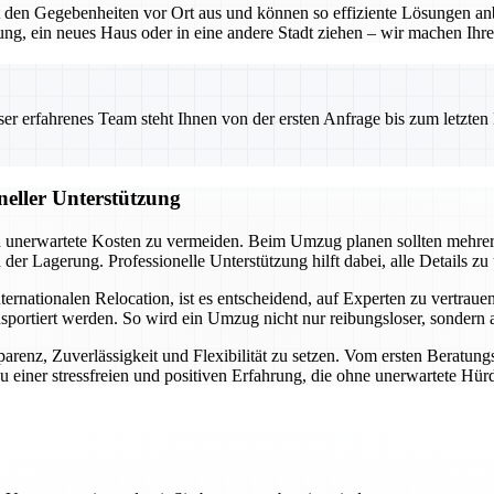
en Gegebenheiten vor Ort aus und können so effiziente Lösungen anbie
g, ein neues Haus oder in eine andere Stadt ziehen – wir machen Ihre
 erfahrenes Team steht Ihnen von der ersten Anfrage bis zum letzten Ka
neller Unterstützung
und unerwartete Kosten zu vermeiden. Beim Umzug planen sollten mehre
r Lagerung. Professionelle Unterstützung hilft dabei, alle Details zu
ationalen Relocation, ist es entscheidend, auf Experten zu vertrauen. 
nsportiert werden. So wird ein Umzug nicht nur reibungsloser, sondern
arenz, Zuverlässigkeit und Flexibilität zu setzen. Vom ersten Beratung
 einer stressfreien und positiven Erfahrung, die ohne unerwartete Hürd