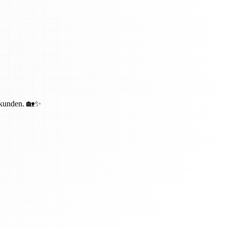
bekunden. 🏡✨