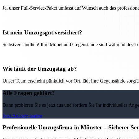
Ja, unser Full-Service-Paket umfasst auf Wunsch auch das professio
Ist mein Umzugsgut versichert?
Selbstverständlich! Ihre Möbel und Gegenstände sind während des Tra
Wie läuft der Umzugstag ab?
Unser Team erscheint pünktlich vor Ort, lädt Ihre Gegenstände sorgfälti
Alle Fragen geklärt?
Dann probieren Sie es jetzt aus und fordern Sie Ihr individuelles Ang
Jetzt Anfrage starten
Professionelle Umzugsfirma in Münster – Sicherer Se