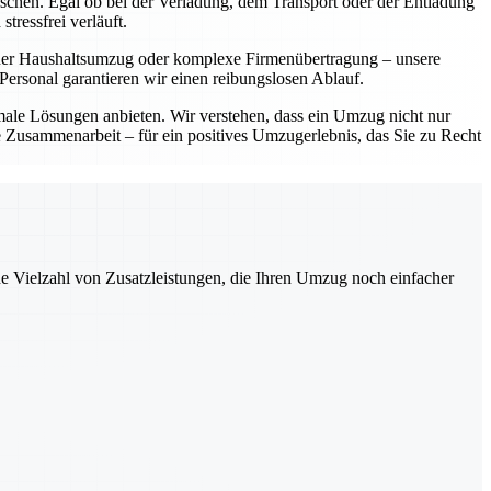
ünschen. Egal ob bei der Verladung, dem Transport oder der Entladung
tressfrei verläuft.
einer Haushaltsumzug oder komplexe Firmenübertragung – unsere
ersonal garantieren wir einen reibungslosen Ablauf.
imale Lösungen anbieten. Wir verstehen, dass ein Umzug nicht nur
le Zusammenarbeit – für ein positives Umzugerlebnis, das Sie zu Recht
ne Vielzahl von Zusatzleistungen, die Ihren Umzug noch einfacher