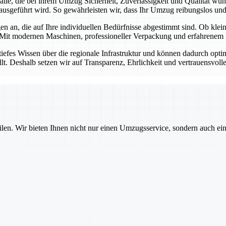
r alle, die bei ihrem Umzug Sicherheit, Zuverlässigkeit und Qualität w
ausgeführt wird. So gewährleisten wir, dass Ihr Umzug reibungslos und s
n an, die auf Ihre individuellen Bedürfnisse abgestimmt sind. Ob kl
 Mit modernen Maschinen, professioneller Verpackung und erfahrenem P
tiefes Wissen über die regionale Infrastruktur und können dadurch opt
llt. Deshalb setzen wir auf Transparenz, Ehrlichkeit und vertrauensvol
ilen. Wir bieten Ihnen nicht nur einen Umzugsservice, sondern auch ei