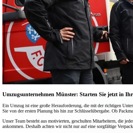
Umzugsunternehmen Münster: Starten Sie jetzt in Ihr
Ein Umzug ist eine große Herauforderung, die mit der richtigen Unt
Sie von der ersten Planung bis hin zur Schlüsselübergabe. Ob Packma
Unser Team besteht aus motivierten, geschulten Mitarbeitern, die jed
ankommen. Deshalb achten wir nicht nur auf eine sorgfältige Verpac