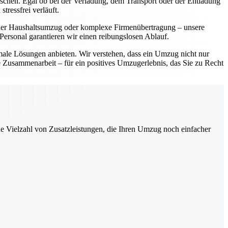
ünschen. Egal ob bei der Verladung, dem Transport oder der Entladung
tressfrei verläuft.
einer Haushaltsumzug oder komplexe Firmenübertragung – unsere
ersonal garantieren wir einen reibungslosen Ablauf.
imale Lösungen anbieten. Wir verstehen, dass ein Umzug nicht nur
le Zusammenarbeit – für ein positives Umzugerlebnis, das Sie zu Recht
ne Vielzahl von Zusatzleistungen, die Ihren Umzug noch einfacher