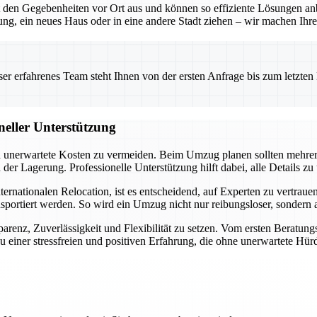
en Gegebenheiten vor Ort aus und können so effiziente Lösungen anbie
g, ein neues Haus oder in eine andere Stadt ziehen – wir machen Ihre
 erfahrenes Team steht Ihnen von der ersten Anfrage bis zum letzten Ka
neller Unterstützung
und unerwartete Kosten zu vermeiden. Beim Umzug planen sollten mehre
r Lagerung. Professionelle Unterstützung hilft dabei, alle Details zu
ationalen Relocation, ist es entscheidend, auf Experten zu vertrauen. 
nsportiert werden. So wird ein Umzug nicht nur reibungsloser, sondern
arenz, Zuverlässigkeit und Flexibilität zu setzen. Vom ersten Beratung
 einer stressfreien und positiven Erfahrung, die ohne unerwartete Hürd