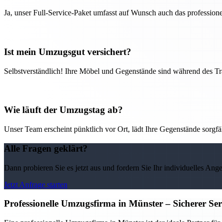
Ja, unser Full-Service-Paket umfasst auf Wunsch auch das professio
Ist mein Umzugsgut versichert?
Selbstverständlich! Ihre Möbel und Gegenstände sind während des Tra
Wie läuft der Umzugstag ab?
Unser Team erscheint pünktlich vor Ort, lädt Ihre Gegenstände sorgfälti
Alle Fragen geklärt?
Dann probieren Sie es jetzt aus und fordern Sie Ihr individuelles Ang
Jetzt Anfrage starten
Professionelle Umzugsfirma in Münster – Sicherer Se