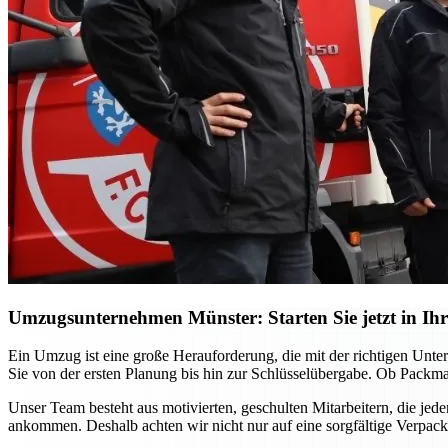
Umzugsunternehmen Münster: Starten Sie jetzt in Ihr
Ein Umzug ist eine große Herauforderung, die mit der richtigen Unt
Sie von der ersten Planung bis hin zur Schlüsselübergabe. Ob Packma
Unser Team besteht aus motivierten, geschulten Mitarbeitern, die jed
ankommen. Deshalb achten wir nicht nur auf eine sorgfältige Verpac