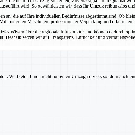
r alle, die bei ihrem Umzug Sicherheit, Zuverlässigkeit und Qualität w
ausgeführt wird. So gewährleisten wir, dass Ihr Umzug reibungslos und s
n an, die auf Ihre individuellen Bedürfnisse abgestimmt sind. Ob kl
 Mit modernen Maschinen, professioneller Verpackung und erfahrenem P
tiefes Wissen über die regionale Infrastruktur und können dadurch opt
llt. Deshalb setzen wir auf Transparenz, Ehrlichkeit und vertrauensvol
ilen. Wir bieten Ihnen nicht nur einen Umzugsservice, sondern auch ei