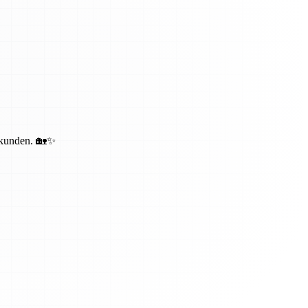
bekunden. 🏡✨