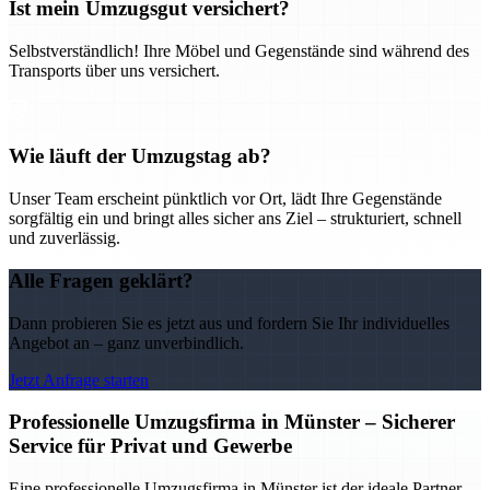
Ist mein Umzugsgut versichert?
Selbstverständlich! Ihre Möbel und Gegenstände sind während des
Transports über uns versichert.
Wie läuft der Umzugstag ab?
Unser Team erscheint pünktlich vor Ort, lädt Ihre Gegenstände
sorgfältig ein und bringt alles sicher ans Ziel – strukturiert, schnell
und zuverlässig.
Alle Fragen geklärt?
Dann probieren Sie es jetzt aus und fordern Sie Ihr individuelles
Angebot an – ganz unverbindlich.
Jetzt Anfrage starten
Professionelle Umzugsfirma in Münster – Sicherer
Service für Privat und Gewerbe
Eine professionelle Umzugsfirma in Münster ist der ideale Partner