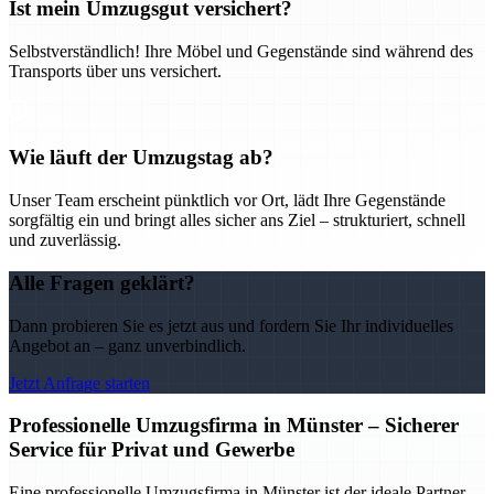
Ist mein Umzugsgut versichert?
Selbstverständlich! Ihre Möbel und Gegenstände sind während des
Transports über uns versichert.
Wie läuft der Umzugstag ab?
Unser Team erscheint pünktlich vor Ort, lädt Ihre Gegenstände
sorgfältig ein und bringt alles sicher ans Ziel – strukturiert, schnell
und zuverlässig.
Alle Fragen geklärt?
Dann probieren Sie es jetzt aus und fordern Sie Ihr individuelles
Angebot an – ganz unverbindlich.
Jetzt Anfrage starten
Professionelle Umzugsfirma in Münster – Sicherer
Service für Privat und Gewerbe
Eine professionelle Umzugsfirma in Münster ist der ideale Partner