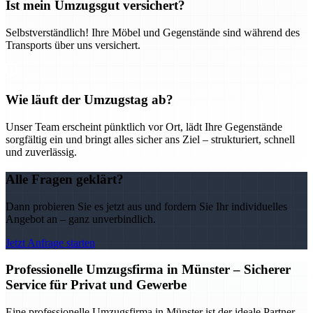
Ist mein Umzugsgut versichert?
Selbstverständlich! Ihre Möbel und Gegenstände sind während des
Transports über uns versichert.
Wie läuft der Umzugstag ab?
Unser Team erscheint pünktlich vor Ort, lädt Ihre Gegenstände
sorgfältig ein und bringt alles sicher ans Ziel – strukturiert, schnell
und zuverlässig.
Alle Fragen geklärt?
Dann probieren Sie es jetzt aus und fordern Sie Ihr individuelles
Angebot an – ganz unverbindlich.
Jetzt Anfrage starten
Professionelle Umzugsfirma in Münster – Sicherer
Service für Privat und Gewerbe
Eine professionelle Umzugsfirma in Münster ist der ideale Partner