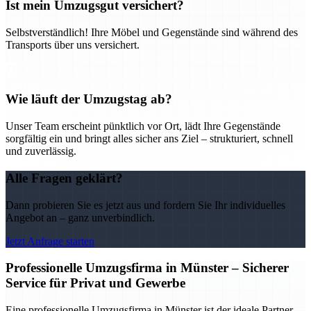
Ist mein Umzugsgut versichert?
Selbstverständlich! Ihre Möbel und Gegenstände sind während des
Transports über uns versichert.
Wie läuft der Umzugstag ab?
Unser Team erscheint pünktlich vor Ort, lädt Ihre Gegenstände
sorgfältig ein und bringt alles sicher ans Ziel – strukturiert, schnell
und zuverlässig.
Alle Fragen geklärt?
Dann probieren Sie es jetzt aus und fordern Sie Ihr individuelles
Angebot an – ganz unverbindlich.
Jetzt Anfrage starten
Professionelle Umzugsfirma in Münster – Sicherer
Service für Privat und Gewerbe
Eine professionelle Umzugsfirma in Münster ist der ideale Partner