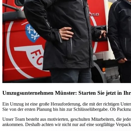
Umzugsunternehmen Münster: Starten Sie jetzt in Ihr
Ein Umzug ist eine große Herauforderung, die mit der richtigen Unt
Sie von der ersten Planung bis hin zur Schlüsselübergabe. Ob Packma
Unser Team besteht aus motivierten, geschulten Mitarbeitern, die jed
ankommen. Deshalb achten wir nicht nur auf eine sorgfältige Verpac