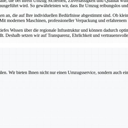
r alle, die bei ihrem Umzug Sicherheit, Zuverlässigkeit und Qualität w
ausgeführt wird. So gewährleisten wir, dass Ihr Umzug reibungslos und s
n an, die auf Ihre individuellen Bedürfnisse abgestimmt sind. Ob kl
 Mit modernen Maschinen, professioneller Verpackung und erfahrenem P
tiefes Wissen über die regionale Infrastruktur und können dadurch opt
llt. Deshalb setzen wir auf Transparenz, Ehrlichkeit und vertrauensvol
ilen. Wir bieten Ihnen nicht nur einen Umzugsservice, sondern auch ei