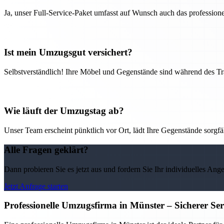
Ja, unser Full-Service-Paket umfasst auf Wunsch auch das professio
Ist mein Umzugsgut versichert?
Selbstverständlich! Ihre Möbel und Gegenstände sind während des Tra
Wie läuft der Umzugstag ab?
Unser Team erscheint pünktlich vor Ort, lädt Ihre Gegenstände sorgfälti
Alle Fragen geklärt?
Dann probieren Sie es jetzt aus und fordern Sie Ihr individuelles Ang
Jetzt Anfrage starten
Professionelle Umzugsfirma in Münster – Sicherer Se