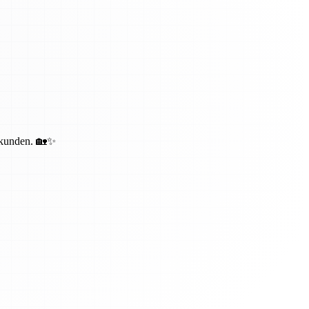
bekunden. 🏡✨