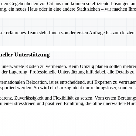
en Gegebenheiten vor Ort aus und können so effiziente Lösungen anbie
g, ein neues Haus oder in eine andere Stadt ziehen – wir machen Ihre
 erfahrenes Team steht Ihnen von der ersten Anfrage bis zum letzten Ka
neller Unterstützung
und unerwartete Kosten zu vermeiden. Beim Umzug planen sollten mehre
r Lagerung. Professionelle Unterstützung hilft dabei, alle Details zu
ationalen Relocation, ist es entscheidend, auf Experten zu vertrauen. 
nsportiert werden. So wird ein Umzug nicht nur reibungsloser, sondern
arenz, Zuverlässigkeit und Flexibilität zu setzen. Vom ersten Beratung
 einer stressfreien und positiven Erfahrung, die ohne unerwartete Hürd