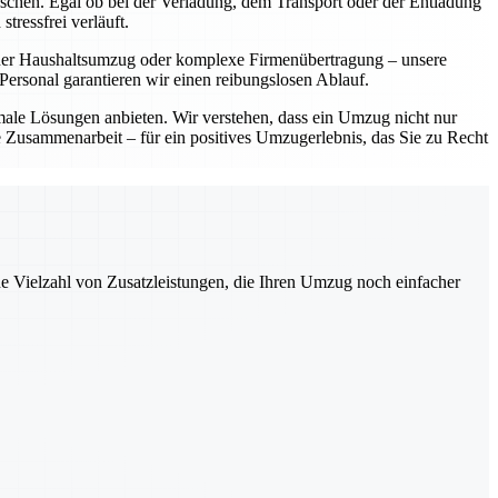
ünschen. Egal ob bei der Verladung, dem Transport oder der Entladung
tressfrei verläuft.
einer Haushaltsumzug oder komplexe Firmenübertragung – unsere
ersonal garantieren wir einen reibungslosen Ablauf.
imale Lösungen anbieten. Wir verstehen, dass ein Umzug nicht nur
le Zusammenarbeit – für ein positives Umzugerlebnis, das Sie zu Recht
ne Vielzahl von Zusatzleistungen, die Ihren Umzug noch einfacher