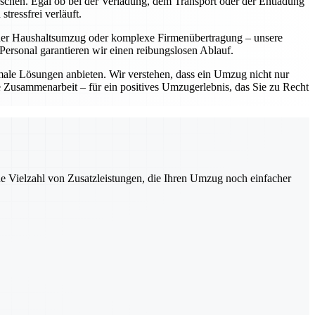
ünschen. Egal ob bei der Verladung, dem Transport oder der Entladung
tressfrei verläuft.
einer Haushaltsumzug oder komplexe Firmenübertragung – unsere
ersonal garantieren wir einen reibungslosen Ablauf.
imale Lösungen anbieten. Wir verstehen, dass ein Umzug nicht nur
le Zusammenarbeit – für ein positives Umzugerlebnis, das Sie zu Recht
ne Vielzahl von Zusatzleistungen, die Ihren Umzug noch einfacher