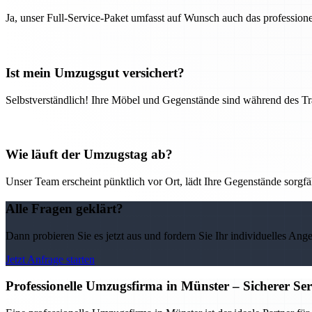
Ja, unser Full-Service-Paket umfasst auf Wunsch auch das professio
Ist mein Umzugsgut versichert?
Selbstverständlich! Ihre Möbel und Gegenstände sind während des Tra
Wie läuft der Umzugstag ab?
Unser Team erscheint pünktlich vor Ort, lädt Ihre Gegenstände sorgfälti
Alle Fragen geklärt?
Dann probieren Sie es jetzt aus und fordern Sie Ihr individuelles Ang
Jetzt Anfrage starten
Professionelle Umzugsfirma in Münster – Sicherer Se