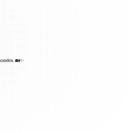
bekunden. 🏡✨