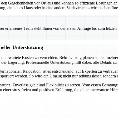
en Gegebenheiten vor Ort aus und können so effiziente Lösungen anbie
g, ein neues Haus oder in eine andere Stadt ziehen – wir machen Ihre
 erfahrenes Team steht Ihnen von der ersten Anfrage bis zum letzten Ka
neller Unterstützung
und unerwartete Kosten zu vermeiden. Beim Umzug planen sollten mehre
r Lagerung. Professionelle Unterstützung hilft dabei, alle Details zu
ationalen Relocation, ist es entscheidend, auf Experten zu vertrauen. 
nsportiert werden. So wird ein Umzug nicht nur reibungsloser, sondern
arenz, Zuverlässigkeit und Flexibilität zu setzen. Vom ersten Beratung
 einer stressfreien und positiven Erfahrung, die ohne unerwartete Hürd