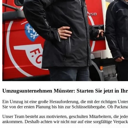
Umzugsunternehmen Münster: Starten Sie jetzt in Ihr
Ein Umzug ist eine große Herauforderung, die mit der richtigen Unt
Sie von der ersten Planung bis hin zur Schlüsselübergabe. Ob Packma
Unser Team besteht aus motivierten, geschulten Mitarbeitern, die jed
ankommen. Deshalb achten wir nicht nur auf eine sorgfältige Verpac