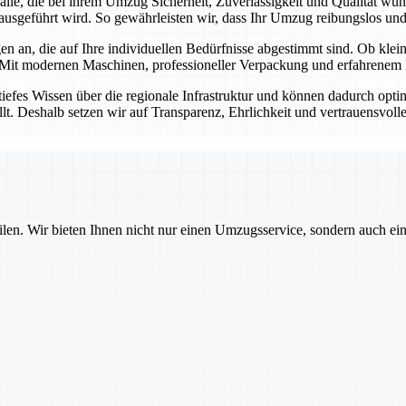
r alle, die bei ihrem Umzug Sicherheit, Zuverlässigkeit und Qualität w
ausgeführt wird. So gewährleisten wir, dass Ihr Umzug reibungslos und s
n an, die auf Ihre individuellen Bedürfnisse abgestimmt sind. Ob kl
 Mit modernen Maschinen, professioneller Verpackung und erfahrenem P
tiefes Wissen über die regionale Infrastruktur und können dadurch opt
llt. Deshalb setzen wir auf Transparenz, Ehrlichkeit und vertrauensvol
ilen. Wir bieten Ihnen nicht nur einen Umzugsservice, sondern auch ei