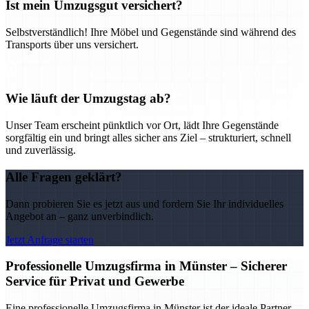
Ist mein Umzugsgut versichert?
Selbstverständlich! Ihre Möbel und Gegenstände sind während des
Transports über uns versichert.
Wie läuft der Umzugstag ab?
Unser Team erscheint pünktlich vor Ort, lädt Ihre Gegenstände
sorgfältig ein und bringt alles sicher ans Ziel – strukturiert, schnell
und zuverlässig.
Alle Fragen geklärt?
Dann probieren Sie es jetzt aus und fordern Sie Ihr individuelles
Angebot an – ganz unverbindlich.
Jetzt Anfrage starten
Professionelle Umzugsfirma in Münster – Sicherer
Service für Privat und Gewerbe
Eine professionelle Umzugsfirma in Münster ist der ideale Partner