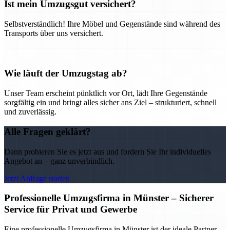
Ist mein Umzugsgut versichert?
Selbstverständlich! Ihre Möbel und Gegenstände sind während des
Transports über uns versichert.
Wie läuft der Umzugstag ab?
Unser Team erscheint pünktlich vor Ort, lädt Ihre Gegenstände
sorgfältig ein und bringt alles sicher ans Ziel – strukturiert, schnell
und zuverlässig.
Alle Fragen geklärt?
Dann probieren Sie es jetzt aus und fordern Sie Ihr individuelles
Angebot an – ganz unverbindlich.
Jetzt Anfrage starten
Professionelle Umzugsfirma in Münster – Sicherer
Service für Privat und Gewerbe
Eine professionelle Umzugsfirma in Münster ist der ideale Partner