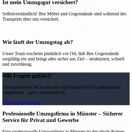
Ist mein Umzugsgut versichert?
Selbstverständlich! Ihre Möbel und Gegenstände sind während des
Transports über uns versichert.
Wie läuft der Umzugstag ab?
Unser Team erscheint pünktlich vor Ort, lädt Ihre Gegenstände
sorgfältig ein und bringt alles sicher ans Ziel – strukturiert, schnell
und zuverlässig.
Alle Fragen geklärt?
Dann probieren Sie es jetzt aus und fordern Sie Ihr individuelles
Angebot an – ganz unverbindlich.
Jetzt Anfrage starten
Professionelle Umzugsfirma in Münster – Sicherer
Service für Privat und Gewerbe
Eine professionelle Umzugsfirma in Münster ist der ideale Partner