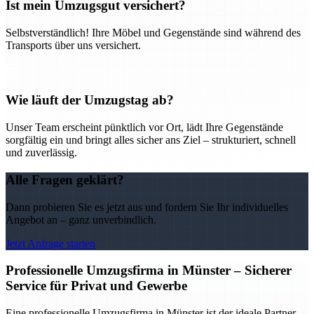
Ist mein Umzugsgut versichert?
Selbstverständlich! Ihre Möbel und Gegenstände sind während des
Transports über uns versichert.
Wie läuft der Umzugstag ab?
Unser Team erscheint pünktlich vor Ort, lädt Ihre Gegenstände
sorgfältig ein und bringt alles sicher ans Ziel – strukturiert, schnell
und zuverlässig.
Alle Fragen geklärt?
Dann probieren Sie es jetzt aus und fordern Sie Ihr individuelles
Angebot an – ganz unverbindlich.
Jetzt Anfrage starten
Professionelle Umzugsfirma in Münster – Sicherer
Service für Privat und Gewerbe
Eine professionelle Umzugsfirma in Münster ist der ideale Partner