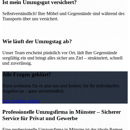
Ist mein Umzugsgut versichert?
Selbstverständlich! Ihre Möbel und Gegenstände sind während des
Transports über uns versichert.
Wie läuft der Umzugstag ab?
Unser Team erscheint pünktlich vor Ort, lädt Ihre Gegenstände
sorgfältig ein und bringt alles sicher ans Ziel – strukturiert, schnell
und zuverlässig.
Alle Fragen geklärt?
Dann probieren Sie es jetzt aus und fordern Sie Ihr individuelles
Angebot an – ganz unverbindlich.
Jetzt Anfrage starten
Professionelle Umzugsfirma in Münster – Sicherer
Service für Privat und Gewerbe
Eine professionelle Umzugsfirma in Münster ist der ideale Partner