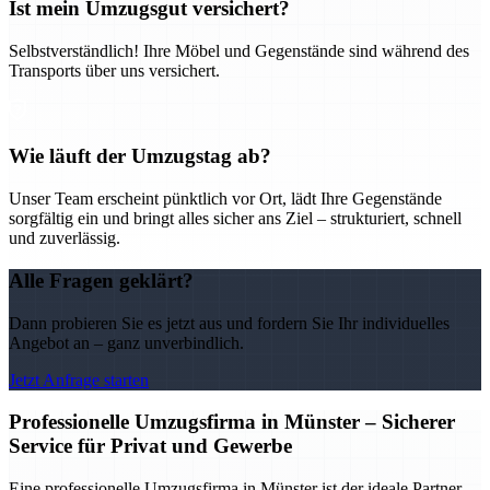
Ist mein Umzugsgut versichert?
Selbstverständlich! Ihre Möbel und Gegenstände sind während des
Transports über uns versichert.
Wie läuft der Umzugstag ab?
Unser Team erscheint pünktlich vor Ort, lädt Ihre Gegenstände
sorgfältig ein und bringt alles sicher ans Ziel – strukturiert, schnell
und zuverlässig.
Alle Fragen geklärt?
Dann probieren Sie es jetzt aus und fordern Sie Ihr individuelles
Angebot an – ganz unverbindlich.
Jetzt Anfrage starten
Professionelle Umzugsfirma in Münster – Sicherer
Service für Privat und Gewerbe
Eine professionelle Umzugsfirma in Münster ist der ideale Partner