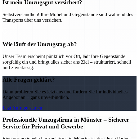
Ist mein Umzugsgut versichert?
Selbstverständlich! Ihre Möbel und Gegenstände sind während des
Transports über uns versichert.
Wie läuft der Umzugstag ab?
Unser Team erscheint pünktlich vor Ort, lädt Ihre Gegenstände
sorgfältig ein und bringt alles sicher ans Ziel – strukturiert, schnell
und zuverlässig.
Alle Fragen geklärt?
Dann probieren Sie es jetzt aus und fordern Sie Ihr individuelles
Angebot an – ganz unverbindlich.
Jetzt Anfrage starten
Professionelle Umzugsfirma in Münster – Sicherer
Service für Privat und Gewerbe
Eine professionelle Umzugsfirma in Münster ist der ideale Partner