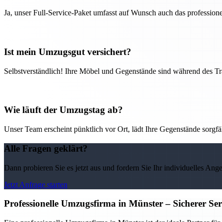
Ja, unser Full-Service-Paket umfasst auf Wunsch auch das professio
Ist mein Umzugsgut versichert?
Selbstverständlich! Ihre Möbel und Gegenstände sind während des Tra
Wie läuft der Umzugstag ab?
Unser Team erscheint pünktlich vor Ort, lädt Ihre Gegenstände sorgfälti
Alle Fragen geklärt?
Dann probieren Sie es jetzt aus und fordern Sie Ihr individuelles Ang
Jetzt Anfrage starten
Professionelle Umzugsfirma in Münster – Sicherer Se