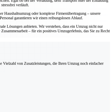
ünschen. Egal ob bei der Verladung, dem Transport oder der Entladung
tressfrei verläuft.
einer Haushaltsumzug oder komplexe Firmenübertragung – unsere
ersonal garantieren wir einen reibungslosen Ablauf.
imale Lösungen anbieten. Wir verstehen, dass ein Umzug nicht nur
le Zusammenarbeit – für ein positives Umzugerlebnis, das Sie zu Recht
ne Vielzahl von Zusatzleistungen, die Ihren Umzug noch einfacher