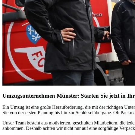
Umzugsunternehmen Münster: Starten Sie jetzt in Ihr
Ein Umzug ist eine große Herauforderung, die mit der richtigen Unt
Sie von der ersten Planung bis hin zur Schlüsselübergabe. Ob Packma
Unser Team besteht aus motivierten, geschulten Mitarbeitern, die jed
ankommen. Deshalb achten wir nicht nur auf eine sorgfältige Verpac