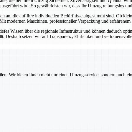
r alle, die bei ihrem Umzug Sicherheit, Zuverlässigkeit und Qualität w
ausgeführt wird. So gewährleisten wir, dass Ihr Umzug reibungslos und s
n an, die auf Ihre individuellen Bedürfnisse abgestimmt sind. Ob kl
 Mit modernen Maschinen, professioneller Verpackung und erfahrenem P
tiefes Wissen über die regionale Infrastruktur und können dadurch opt
llt. Deshalb setzen wir auf Transparenz, Ehrlichkeit und vertrauensvol
ilen. Wir bieten Ihnen nicht nur einen Umzugsservice, sondern auch ei