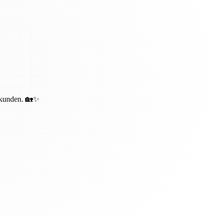
bekunden. 🏡✨