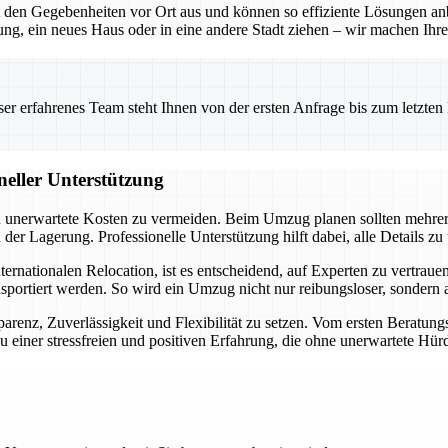
en Gegebenheiten vor Ort aus und können so effiziente Lösungen anbie
g, ein neues Haus oder in eine andere Stadt ziehen – wir machen Ihre
 erfahrenes Team steht Ihnen von der ersten Anfrage bis zum letzten Ka
neller Unterstützung
und unerwartete Kosten zu vermeiden. Beim Umzug planen sollten mehre
r Lagerung. Professionelle Unterstützung hilft dabei, alle Details zu
ationalen Relocation, ist es entscheidend, auf Experten zu vertrauen. 
nsportiert werden. So wird ein Umzug nicht nur reibungsloser, sondern
arenz, Zuverlässigkeit und Flexibilität zu setzen. Vom ersten Beratung
 einer stressfreien und positiven Erfahrung, die ohne unerwartete Hürd