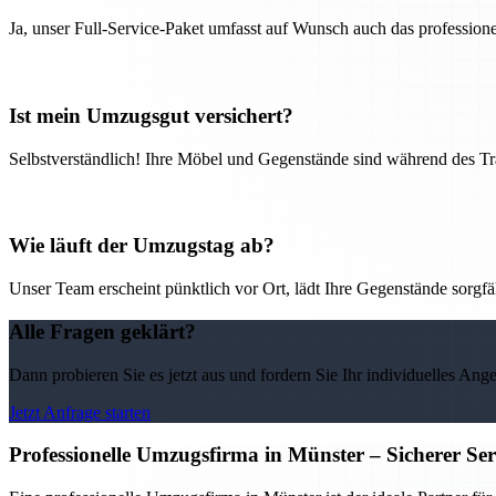
Ja, unser Full-Service-Paket umfasst auf Wunsch auch das professio
Ist mein Umzugsgut versichert?
Selbstverständlich! Ihre Möbel und Gegenstände sind während des Tra
Wie läuft der Umzugstag ab?
Unser Team erscheint pünktlich vor Ort, lädt Ihre Gegenstände sorgfälti
Alle Fragen geklärt?
Dann probieren Sie es jetzt aus und fordern Sie Ihr individuelles Ang
Jetzt Anfrage starten
Professionelle Umzugsfirma in Münster – Sicherer Se