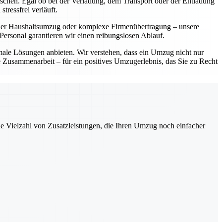
ünschen. Egal ob bei der Verladung, dem Transport oder der Entladung
tressfrei verläuft.
einer Haushaltsumzug oder komplexe Firmenübertragung – unsere
ersonal garantieren wir einen reibungslosen Ablauf.
imale Lösungen anbieten. Wir verstehen, dass ein Umzug nicht nur
le Zusammenarbeit – für ein positives Umzugerlebnis, das Sie zu Recht
ne Vielzahl von Zusatzleistungen, die Ihren Umzug noch einfacher