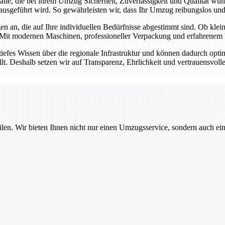
r alle, die bei ihrem Umzug Sicherheit, Zuverlässigkeit und Qualität w
ausgeführt wird. So gewährleisten wir, dass Ihr Umzug reibungslos und s
n an, die auf Ihre individuellen Bedürfnisse abgestimmt sind. Ob kl
 Mit modernen Maschinen, professioneller Verpackung und erfahrenem P
tiefes Wissen über die regionale Infrastruktur und können dadurch opt
llt. Deshalb setzen wir auf Transparenz, Ehrlichkeit und vertrauensvol
ilen. Wir bieten Ihnen nicht nur einen Umzugsservice, sondern auch ei