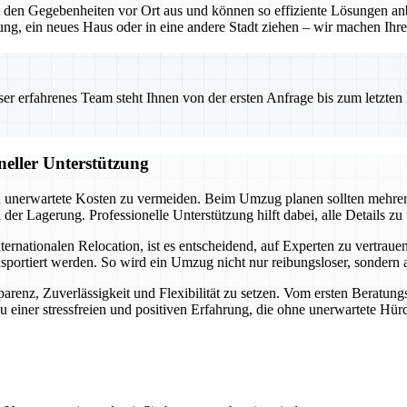
en Gegebenheiten vor Ort aus und können so effiziente Lösungen anbie
g, ein neues Haus oder in eine andere Stadt ziehen – wir machen Ihre
 erfahrenes Team steht Ihnen von der ersten Anfrage bis zum letzten Ka
neller Unterstützung
und unerwartete Kosten zu vermeiden. Beim Umzug planen sollten mehre
r Lagerung. Professionelle Unterstützung hilft dabei, alle Details zu
ationalen Relocation, ist es entscheidend, auf Experten zu vertrauen. 
nsportiert werden. So wird ein Umzug nicht nur reibungsloser, sondern
arenz, Zuverlässigkeit und Flexibilität zu setzen. Vom ersten Beratung
 einer stressfreien und positiven Erfahrung, die ohne unerwartete Hürd