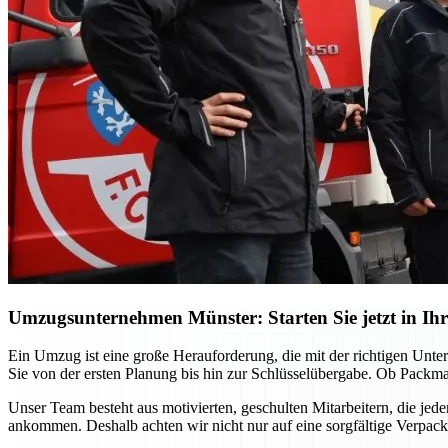
Umzugsunternehmen Münster: Starten Sie jetzt in Ihr
Ein Umzug ist eine große Herauforderung, die mit der richtigen Unt
Sie von der ersten Planung bis hin zur Schlüsselübergabe. Ob Packma
Unser Team besteht aus motivierten, geschulten Mitarbeitern, die jed
ankommen. Deshalb achten wir nicht nur auf eine sorgfältige Verpac