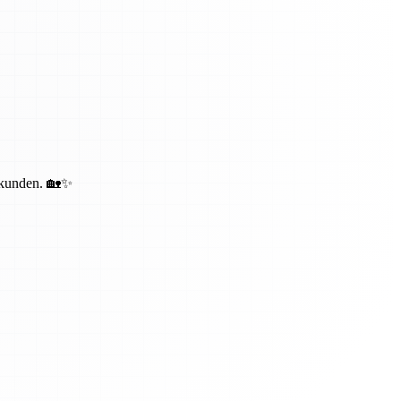
bekunden. 🏡✨