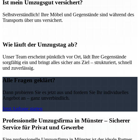
Ist mein Umzugsgut versichert?
Selbstverständlich! Ihre Möbel und Gegenstände sind während des
Transports über uns versichert.
Wie läuft der Umzugstag ab?
Unser Team erscheint pünktlich vor Ort, lädt Ihre Gegenstände
sorgfältig ein und bringt alles sicher ans Ziel – strukturiert, schnell
und zuverlässig.
Alle Fragen geklärt?
Dann probieren Sie es jetzt aus und fordern Sie Ihr individuelles
Angebot an – ganz unverbindlich.
Jetzt Anfrage starten
Professionelle Umzugsfirma in Münster – Sicherer
Service für Privat und Gewerbe
Eine professionelle Umzugsfirma in Münster ist der ideale Partner