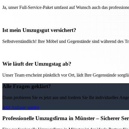
Ja, unser Full-Service-Paket umfasst auf Wunsch auch das professio
Ist mein Umzugsgut versichert?
Selbstverständlich! Ihre Möbel und Gegenstände sind während des Tra
Wie läuft der Umzugstag ab?
Unser Team erscheint pünktlich vor Ort, lädt Ihre Gegenstände sorgfälti
Alle Fragen geklärt?
Dann probieren Sie es jetzt aus und fordern Sie Ihr individuelles Ang
Jetzt Anfrage starten
Professionelle Umzugsfirma in Münster – Sicherer Se