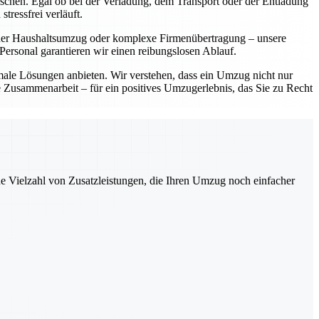
ünschen. Egal ob bei der Verladung, dem Transport oder der Entladung
tressfrei verläuft.
einer Haushaltsumzug oder komplexe Firmenübertragung – unsere
ersonal garantieren wir einen reibungslosen Ablauf.
imale Lösungen anbieten. Wir verstehen, dass ein Umzug nicht nur
le Zusammenarbeit – für ein positives Umzugerlebnis, das Sie zu Recht
ne Vielzahl von Zusatzleistungen, die Ihren Umzug noch einfacher