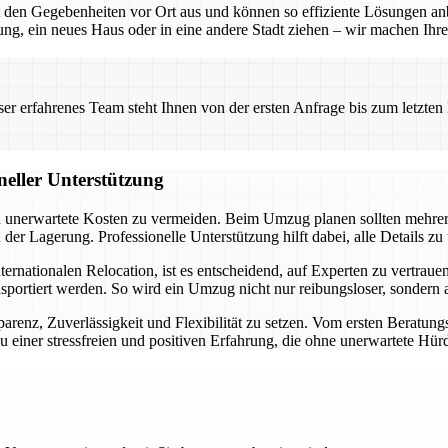
en Gegebenheiten vor Ort aus und können so effiziente Lösungen anbie
g, ein neues Haus oder in eine andere Stadt ziehen – wir machen Ihre
 erfahrenes Team steht Ihnen von der ersten Anfrage bis zum letzten Ka
neller Unterstützung
und unerwartete Kosten zu vermeiden. Beim Umzug planen sollten mehre
r Lagerung. Professionelle Unterstützung hilft dabei, alle Details zu
ationalen Relocation, ist es entscheidend, auf Experten zu vertrauen. 
nsportiert werden. So wird ein Umzug nicht nur reibungsloser, sondern
arenz, Zuverlässigkeit und Flexibilität zu setzen. Vom ersten Beratung
 einer stressfreien und positiven Erfahrung, die ohne unerwartete Hürd