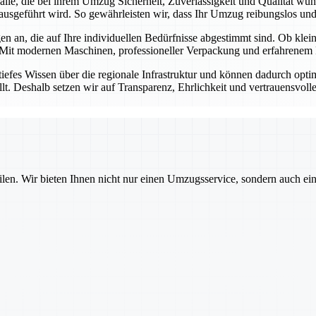
r alle, die bei ihrem Umzug Sicherheit, Zuverlässigkeit und Qualität w
ausgeführt wird. So gewährleisten wir, dass Ihr Umzug reibungslos und s
n an, die auf Ihre individuellen Bedürfnisse abgestimmt sind. Ob kl
 Mit modernen Maschinen, professioneller Verpackung und erfahrenem P
tiefes Wissen über die regionale Infrastruktur und können dadurch opt
llt. Deshalb setzen wir auf Transparenz, Ehrlichkeit und vertrauensvol
ilen. Wir bieten Ihnen nicht nur einen Umzugsservice, sondern auch ei