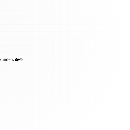
bekunden. 🏡✨