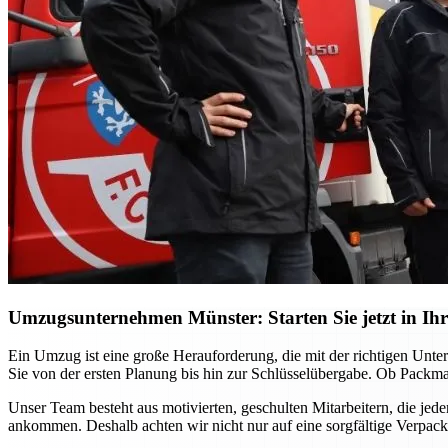
Umzugsunternehmen Münster: Starten Sie jetzt in Ihr
Ein Umzug ist eine große Herauforderung, die mit der richtigen Unt
Sie von der ersten Planung bis hin zur Schlüsselübergabe. Ob Packma
Unser Team besteht aus motivierten, geschulten Mitarbeitern, die jed
ankommen. Deshalb achten wir nicht nur auf eine sorgfältige Verpac