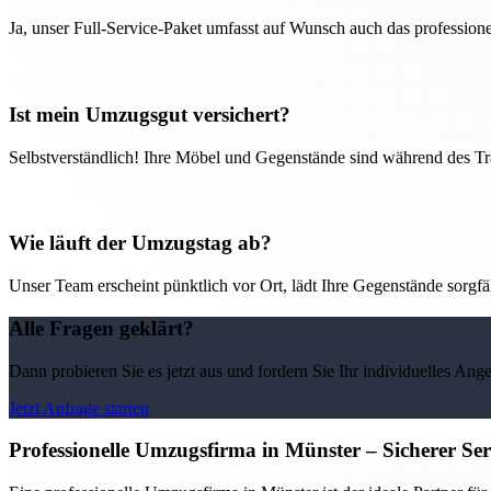
Ja, unser Full-Service-Paket umfasst auf Wunsch auch das professio
Ist mein Umzugsgut versichert?
Selbstverständlich! Ihre Möbel und Gegenstände sind während des Tra
Wie läuft der Umzugstag ab?
Unser Team erscheint pünktlich vor Ort, lädt Ihre Gegenstände sorgfälti
Alle Fragen geklärt?
Dann probieren Sie es jetzt aus und fordern Sie Ihr individuelles Ang
Jetzt Anfrage starten
Professionelle Umzugsfirma in Münster – Sicherer Se