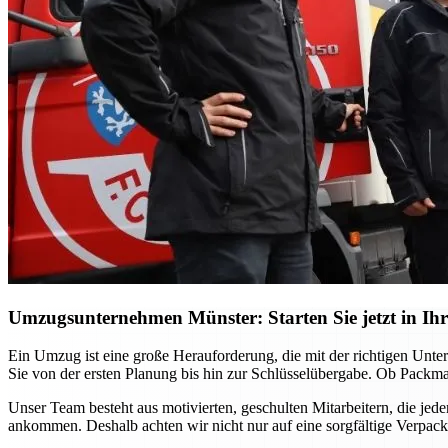
Umzugsunternehmen Münster: Starten Sie jetzt in Ihr
Ein Umzug ist eine große Herauforderung, die mit der richtigen Unt
Sie von der ersten Planung bis hin zur Schlüsselübergabe. Ob Packma
Unser Team besteht aus motivierten, geschulten Mitarbeitern, die jed
ankommen. Deshalb achten wir nicht nur auf eine sorgfältige Verpac