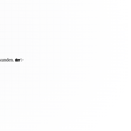
bekunden. 🏡✨