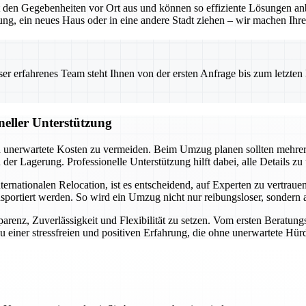
en Gegebenheiten vor Ort aus und können so effiziente Lösungen anbie
g, ein neues Haus oder in eine andere Stadt ziehen – wir machen Ihre
 erfahrenes Team steht Ihnen von der ersten Anfrage bis zum letzten Ka
neller Unterstützung
und unerwartete Kosten zu vermeiden. Beim Umzug planen sollten mehre
r Lagerung. Professionelle Unterstützung hilft dabei, alle Details zu
ationalen Relocation, ist es entscheidend, auf Experten zu vertrauen. 
nsportiert werden. So wird ein Umzug nicht nur reibungsloser, sondern
arenz, Zuverlässigkeit und Flexibilität zu setzen. Vom ersten Beratung
 einer stressfreien und positiven Erfahrung, die ohne unerwartete Hürd