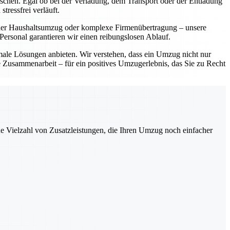
ünschen. Egal ob bei der Verladung, dem Transport oder der Entladung
tressfrei verläuft.
einer Haushaltsumzug oder komplexe Firmenübertragung – unsere
ersonal garantieren wir einen reibungslosen Ablauf.
imale Lösungen anbieten. Wir verstehen, dass ein Umzug nicht nur
le Zusammenarbeit – für ein positives Umzugerlebnis, das Sie zu Recht
ne Vielzahl von Zusatzleistungen, die Ihren Umzug noch einfacher