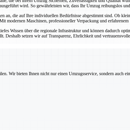
r alle, die bei ihrem Umzug Sicherheit, Zuverlässigkeit und Qualität w
ausgeführt wird. So gewährleisten wir, dass Ihr Umzug reibungslos und s
n an, die auf Ihre individuellen Bedürfnisse abgestimmt sind. Ob kl
 Mit modernen Maschinen, professioneller Verpackung und erfahrenem P
tiefes Wissen über die regionale Infrastruktur und können dadurch opt
llt. Deshalb setzen wir auf Transparenz, Ehrlichkeit und vertrauensvol
ilen. Wir bieten Ihnen nicht nur einen Umzugsservice, sondern auch ei