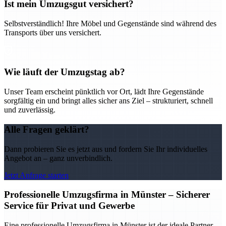
Ist mein Umzugsgut versichert?
Selbstverständlich! Ihre Möbel und Gegenstände sind während des
Transports über uns versichert.
Wie läuft der Umzugstag ab?
Unser Team erscheint pünktlich vor Ort, lädt Ihre Gegenstände
sorgfältig ein und bringt alles sicher ans Ziel – strukturiert, schnell
und zuverlässig.
Alle Fragen geklärt?
Dann probieren Sie es jetzt aus und fordern Sie Ihr individuelles
Angebot an – ganz unverbindlich.
Jetzt Anfrage starten
Professionelle Umzugsfirma in Münster – Sicherer
Service für Privat und Gewerbe
Eine professionelle Umzugsfirma in Münster ist der ideale Partner