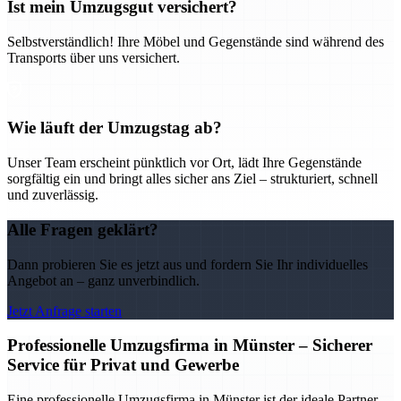
Ist mein Umzugsgut versichert?
Selbstverständlich! Ihre Möbel und Gegenstände sind während des
Transports über uns versichert.
Wie läuft der Umzugstag ab?
Unser Team erscheint pünktlich vor Ort, lädt Ihre Gegenstände
sorgfältig ein und bringt alles sicher ans Ziel – strukturiert, schnell
und zuverlässig.
Alle Fragen geklärt?
Dann probieren Sie es jetzt aus und fordern Sie Ihr individuelles
Angebot an – ganz unverbindlich.
Jetzt Anfrage starten
Professionelle Umzugsfirma in Münster – Sicherer
Service für Privat und Gewerbe
Eine professionelle Umzugsfirma in Münster ist der ideale Partner