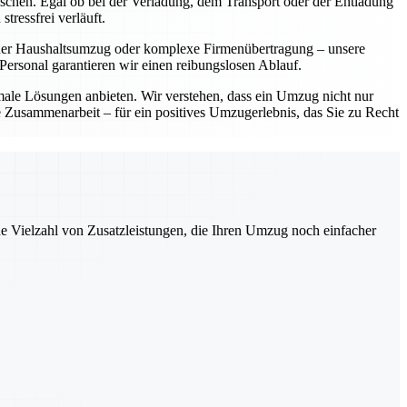
ünschen. Egal ob bei der Verladung, dem Transport oder der Entladung
tressfrei verläuft.
einer Haushaltsumzug oder komplexe Firmenübertragung – unsere
ersonal garantieren wir einen reibungslosen Ablauf.
imale Lösungen anbieten. Wir verstehen, dass ein Umzug nicht nur
le Zusammenarbeit – für ein positives Umzugerlebnis, das Sie zu Recht
ne Vielzahl von Zusatzleistungen, die Ihren Umzug noch einfacher