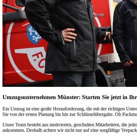
Umzugsunternehmen Münster: Starten Sie jetzt in Ihr
Ein Umzug ist eine große Herauforderung, die mit der richtigen Unt
Sie von der ersten Planung bis hin zur Schlüsselübergabe. Ob Packma
Unser Team besteht aus motivierten, geschulten Mitarbeitern, die jed
ankommen. Deshalb achten wir nicht nur auf eine sorgfältige Verpac