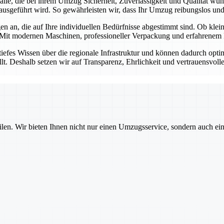
r alle, die bei ihrem Umzug Sicherheit, Zuverlässigkeit und Qualität w
ausgeführt wird. So gewährleisten wir, dass Ihr Umzug reibungslos und s
n an, die auf Ihre individuellen Bedürfnisse abgestimmt sind. Ob kl
 Mit modernen Maschinen, professioneller Verpackung und erfahrenem P
tiefes Wissen über die regionale Infrastruktur und können dadurch opt
llt. Deshalb setzen wir auf Transparenz, Ehrlichkeit und vertrauensvol
ilen. Wir bieten Ihnen nicht nur einen Umzugsservice, sondern auch ei