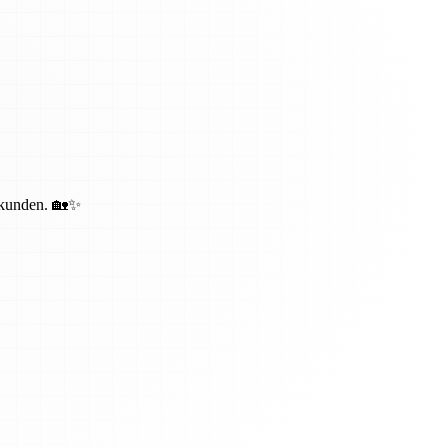
bekunden. 🏡✨