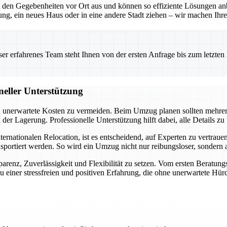
en Gegebenheiten vor Ort aus und können so effiziente Lösungen anbie
g, ein neues Haus oder in eine andere Stadt ziehen – wir machen Ihre
 erfahrenes Team steht Ihnen von der ersten Anfrage bis zum letzten Ka
neller Unterstützung
und unerwartete Kosten zu vermeiden. Beim Umzug planen sollten mehre
r Lagerung. Professionelle Unterstützung hilft dabei, alle Details zu
ationalen Relocation, ist es entscheidend, auf Experten zu vertrauen. 
nsportiert werden. So wird ein Umzug nicht nur reibungsloser, sondern
arenz, Zuverlässigkeit und Flexibilität zu setzen. Vom ersten Beratung
 einer stressfreien und positiven Erfahrung, die ohne unerwartete Hürd