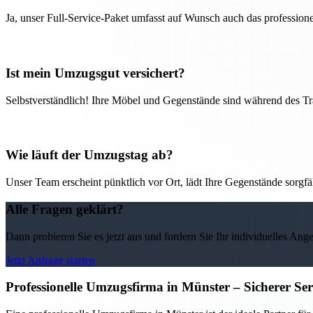
Ja, unser Full-Service-Paket umfasst auf Wunsch auch das professio
Ist mein Umzugsgut versichert?
Selbstverständlich! Ihre Möbel und Gegenstände sind während des Tra
Wie läuft der Umzugstag ab?
Unser Team erscheint pünktlich vor Ort, lädt Ihre Gegenstände sorgfälti
Alle Fragen geklärt?
Dann probieren Sie es jetzt aus und fordern Sie Ihr individuelles Ang
Jetzt Anfrage starten
Professionelle Umzugsfirma in Münster – Sicherer Se