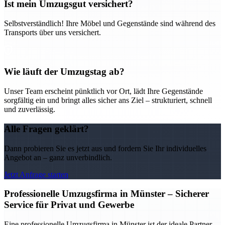
Ist mein Umzugsgut versichert?
Selbstverständlich! Ihre Möbel und Gegenstände sind während des
Transports über uns versichert.
Wie läuft der Umzugstag ab?
Unser Team erscheint pünktlich vor Ort, lädt Ihre Gegenstände
sorgfältig ein und bringt alles sicher ans Ziel – strukturiert, schnell
und zuverlässig.
Alle Fragen geklärt?
Dann probieren Sie es jetzt aus und fordern Sie Ihr individuelles
Angebot an – ganz unverbindlich.
Jetzt Anfrage starten
Professionelle Umzugsfirma in Münster – Sicherer
Service für Privat und Gewerbe
Eine professionelle Umzugsfirma in Münster ist der ideale Partner