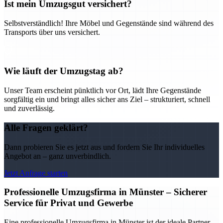
Ist mein Umzugsgut versichert?
Selbstverständlich! Ihre Möbel und Gegenstände sind während des
Transports über uns versichert.
Wie läuft der Umzugstag ab?
Unser Team erscheint pünktlich vor Ort, lädt Ihre Gegenstände
sorgfältig ein und bringt alles sicher ans Ziel – strukturiert, schnell
und zuverlässig.
Alle Fragen geklärt?
Dann probieren Sie es jetzt aus und fordern Sie Ihr individuelles
Angebot an – ganz unverbindlich.
Jetzt Anfrage starten
Professionelle Umzugsfirma in Münster – Sicherer
Service für Privat und Gewerbe
Eine professionelle Umzugsfirma in Münster ist der ideale Partner