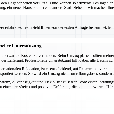
en Gegebenheiten vor Ort aus und können so effiziente Lösungen anbie
g, ein neues Haus oder in eine andere Stadt ziehen – wir machen Ihre
 erfahrenes Team steht Ihnen von der ersten Anfrage bis zum letzten Ka
neller Unterstützung
und unerwartete Kosten zu vermeiden. Beim Umzug planen sollten mehre
r Lagerung. Professionelle Unterstützung hilft dabei, alle Details zu
ationalen Relocation, ist es entscheidend, auf Experten zu vertrauen. 
nsportiert werden. So wird ein Umzug nicht nur reibungsloser, sondern
arenz, Zuverlässigkeit und Flexibilität zu setzen. Vom ersten Beratung
 einer stressfreien und positiven Erfahrung, die ohne unerwartete Hürd