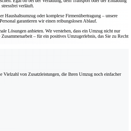
ünschen. Egal ob bei der Verladung, dem Transport oder der Entladung
tressfrei verläuft.
einer Haushaltsumzug oder komplexe Firmenübertragung – unsere
ersonal garantieren wir einen reibungslosen Ablauf.
imale Lösungen anbieten. Wir verstehen, dass ein Umzug nicht nur
le Zusammenarbeit – für ein positives Umzugerlebnis, das Sie zu Recht
ne Vielzahl von Zusatzleistungen, die Ihren Umzug noch einfacher