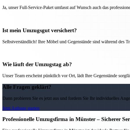
Ja, unser Full-Service-Paket umfasst auf Wunsch auch das professio
Ist mein Umzugsgut versichert?
Selbstverständlich! Ihre Möbel und Gegenstände sind während des Tra
Wie läuft der Umzugstag ab?
Unser Team erscheint pünktlich vor Ort, lädt Ihre Gegenstände sorgfälti
Alle Fragen geklärt?
Dann probieren Sie es jetzt aus und fordern Sie Ihr individuelles Ang
Jetzt Anfrage starten
Professionelle Umzugsfirma in Münster – Sicherer Se