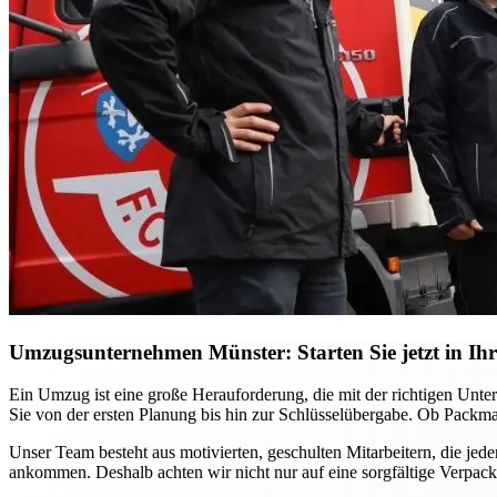
Umzugsunternehmen Münster: Starten Sie jetzt in Ihr
Ein Umzug ist eine große Herauforderung, die mit der richtigen Unt
Sie von der ersten Planung bis hin zur Schlüsselübergabe. Ob Packma
Unser Team besteht aus motivierten, geschulten Mitarbeitern, die jed
ankommen. Deshalb achten wir nicht nur auf eine sorgfältige Verpac