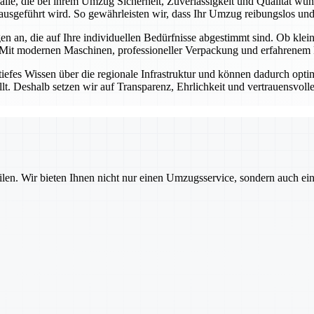
r alle, die bei ihrem Umzug Sicherheit, Zuverlässigkeit und Qualität w
ausgeführt wird. So gewährleisten wir, dass Ihr Umzug reibungslos und s
n an, die auf Ihre individuellen Bedürfnisse abgestimmt sind. Ob kl
 Mit modernen Maschinen, professioneller Verpackung und erfahrenem P
tiefes Wissen über die regionale Infrastruktur und können dadurch opt
llt. Deshalb setzen wir auf Transparenz, Ehrlichkeit und vertrauensvol
ilen. Wir bieten Ihnen nicht nur einen Umzugsservice, sondern auch ei