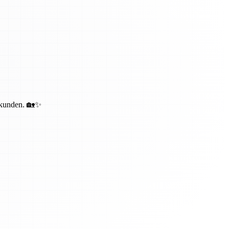
bekunden. 🏡✨