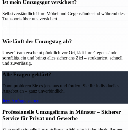
Ist mein Umzugsgut versichert?
Selbstverständlich! Ihre Möbel und Gegenstände sind während des
Transports über uns versichert.
Wie läuft der Umzugstag ab?
Unser Team erscheint pünktlich vor Ort, lädt Ihre Gegenstände
sorgfältig ein und bringt alles sicher ans Ziel – strukturiert, schnell
und zuverlässig.
Alle Fragen geklärt?
Dann probieren Sie es jetzt aus und fordern Sie Ihr individuelles
Angebot an – ganz unverbindlich.
Jetzt Anfrage starten
Professionelle Umzugsfirma in Münster – Sicherer
Service für Privat und Gewerbe
Eine professionelle Umzugsfirma in Münster ist der ideale Partner