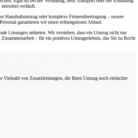
ünschen. Egal ob bei der Verladung, dem Transport oder der Entladung
tressfrei verläuft.
einer Haushaltsumzug oder komplexe Firmenübertragung – unsere
ersonal garantieren wir einen reibungslosen Ablauf.
imale Lösungen anbieten. Wir verstehen, dass ein Umzug nicht nur
le Zusammenarbeit – für ein positives Umzugerlebnis, das Sie zu Recht
ne Vielzahl von Zusatzleistungen, die Ihren Umzug noch einfacher