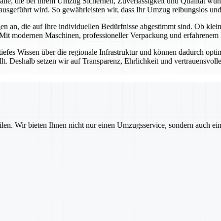
r alle, die bei ihrem Umzug Sicherheit, Zuverlässigkeit und Qualität w
ausgeführt wird. So gewährleisten wir, dass Ihr Umzug reibungslos und s
n an, die auf Ihre individuellen Bedürfnisse abgestimmt sind. Ob kl
 Mit modernen Maschinen, professioneller Verpackung und erfahrenem P
tiefes Wissen über die regionale Infrastruktur und können dadurch opt
llt. Deshalb setzen wir auf Transparenz, Ehrlichkeit und vertrauensvol
ilen. Wir bieten Ihnen nicht nur einen Umzugsservice, sondern auch ei