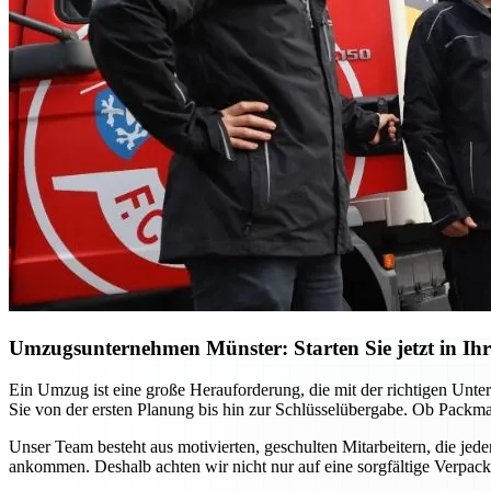
Umzugsunternehmen Münster: Starten Sie jetzt in Ihr
Ein Umzug ist eine große Herauforderung, die mit der richtigen Unt
Sie von der ersten Planung bis hin zur Schlüsselübergabe. Ob Packma
Unser Team besteht aus motivierten, geschulten Mitarbeitern, die jed
ankommen. Deshalb achten wir nicht nur auf eine sorgfältige Verpac