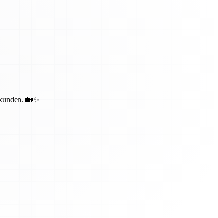
bekunden. 🏡✨