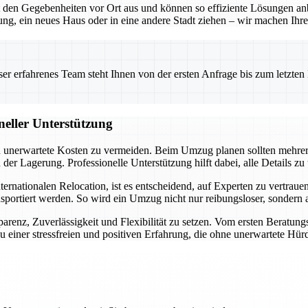
en Gegebenheiten vor Ort aus und können so effiziente Lösungen anbie
g, ein neues Haus oder in eine andere Stadt ziehen – wir machen Ihre
 erfahrenes Team steht Ihnen von der ersten Anfrage bis zum letzten Ka
neller Unterstützung
und unerwartete Kosten zu vermeiden. Beim Umzug planen sollten mehre
r Lagerung. Professionelle Unterstützung hilft dabei, alle Details zu
ationalen Relocation, ist es entscheidend, auf Experten zu vertrauen. 
nsportiert werden. So wird ein Umzug nicht nur reibungsloser, sondern
arenz, Zuverlässigkeit und Flexibilität zu setzen. Vom ersten Beratung
 einer stressfreien und positiven Erfahrung, die ohne unerwartete Hürd