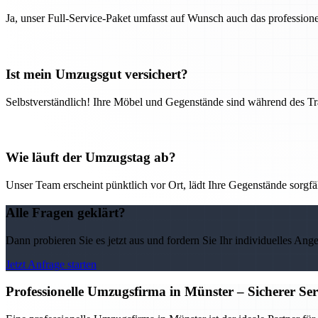
Ja, unser Full-Service-Paket umfasst auf Wunsch auch das professio
Ist mein Umzugsgut versichert?
Selbstverständlich! Ihre Möbel und Gegenstände sind während des Tra
Wie läuft der Umzugstag ab?
Unser Team erscheint pünktlich vor Ort, lädt Ihre Gegenstände sorgfälti
Alle Fragen geklärt?
Dann probieren Sie es jetzt aus und fordern Sie Ihr individuelles Ang
Jetzt Anfrage starten
Professionelle Umzugsfirma in Münster – Sicherer Se