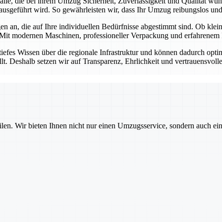
r alle, die bei ihrem Umzug Sicherheit, Zuverlässigkeit und Qualität w
ausgeführt wird. So gewährleisten wir, dass Ihr Umzug reibungslos und s
n an, die auf Ihre individuellen Bedürfnisse abgestimmt sind. Ob kl
 Mit modernen Maschinen, professioneller Verpackung und erfahrenem P
tiefes Wissen über die regionale Infrastruktur und können dadurch opt
llt. Deshalb setzen wir auf Transparenz, Ehrlichkeit und vertrauensvol
ilen. Wir bieten Ihnen nicht nur einen Umzugsservice, sondern auch ei