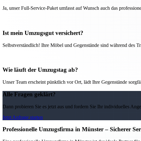
Ja, unser Full-Service-Paket umfasst auf Wunsch auch das professio
Ist mein Umzugsgut versichert?
Selbstverständlich! Ihre Möbel und Gegenstände sind während des Tra
Wie läuft der Umzugstag ab?
Unser Team erscheint pünktlich vor Ort, lädt Ihre Gegenstände sorgfälti
Alle Fragen geklärt?
Dann probieren Sie es jetzt aus und fordern Sie Ihr individuelles Ang
Jetzt Anfrage starten
Professionelle Umzugsfirma in Münster – Sicherer Se