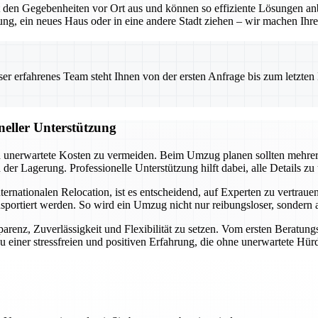
en Gegebenheiten vor Ort aus und können so effiziente Lösungen anbie
g, ein neues Haus oder in eine andere Stadt ziehen – wir machen Ihre
 erfahrenes Team steht Ihnen von der ersten Anfrage bis zum letzten Ka
neller Unterstützung
und unerwartete Kosten zu vermeiden. Beim Umzug planen sollten mehre
r Lagerung. Professionelle Unterstützung hilft dabei, alle Details zu
ationalen Relocation, ist es entscheidend, auf Experten zu vertrauen. 
nsportiert werden. So wird ein Umzug nicht nur reibungsloser, sondern
arenz, Zuverlässigkeit und Flexibilität zu setzen. Vom ersten Beratung
 einer stressfreien und positiven Erfahrung, die ohne unerwartete Hürd