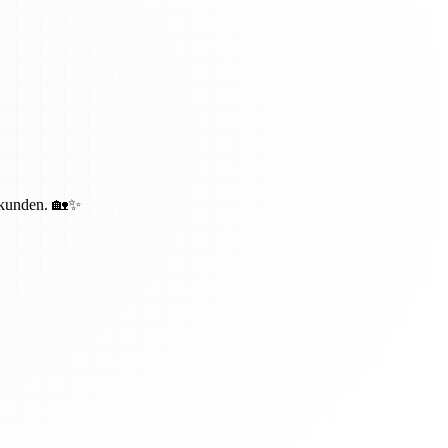
bekunden. 🏡✨