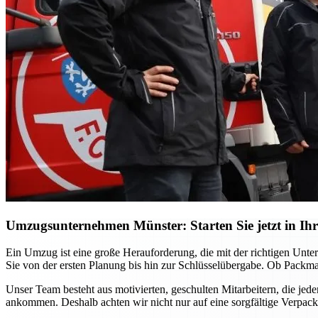
Umzugsunternehmen Münster: Starten Sie jetzt in Ihr
Ein Umzug ist eine große Herauforderung, die mit der richtigen Unt
Sie von der ersten Planung bis hin zur Schlüsselübergabe. Ob Packma
Unser Team besteht aus motivierten, geschulten Mitarbeitern, die jed
ankommen. Deshalb achten wir nicht nur auf eine sorgfältige Verpac