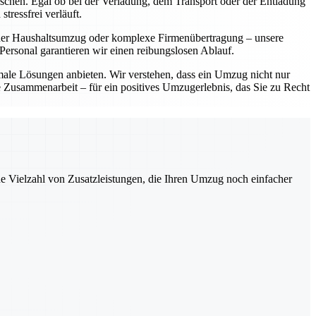
ünschen. Egal ob bei der Verladung, dem Transport oder der Entladung
tressfrei verläuft.
einer Haushaltsumzug oder komplexe Firmenübertragung – unsere
ersonal garantieren wir einen reibungslosen Ablauf.
imale Lösungen anbieten. Wir verstehen, dass ein Umzug nicht nur
le Zusammenarbeit – für ein positives Umzugerlebnis, das Sie zu Recht
ne Vielzahl von Zusatzleistungen, die Ihren Umzug noch einfacher